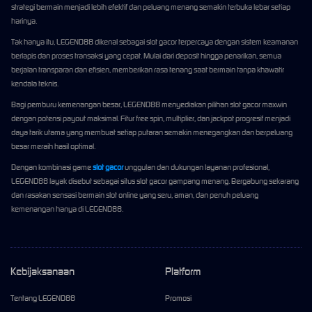
strategi bermain menjadi lebih efektif dan peluang menang semakin terbuka lebar setiap
harinya.
Tak hanya itu, LEGEND88 dikenal sebagai slot gacor terpercaya dengan sistem keamanan
berlapis dan proses transaksi yang cepat. Mulai dari deposit hingga penarikan, semua
berjalan transparan dan efisien, memberikan rasa tenang saat bermain tanpa khawatir
kendala teknis.
Bagi pemburu kemenangan besar, LEGEND88 menyediakan pilihan slot gacor maxwin
dengan potensi payout maksimal. Fitur free spin, multiplier, dan jackpot progresif menjadi
daya tarik utama yang membuat setiap putaran semakin menegangkan dan berpeluang
besar meraih hasil optimal.
Dengan kombinasi game
slot gacor
unggulan dan dukungan layanan profesional,
LEGEND88 layak disebut sebagai situs slot gacor gampang menang. Bergabung sekarang
dan rasakan sensasi bermain slot online yang seru, aman, dan penuh peluang
kemenangan hanya di LEGEND88.
Kebijaksanaan
Platform
Tentang LEGEND88
Promosi