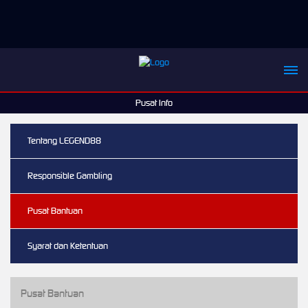
Pusat Info
Tentang LEGEND88
Responsible Gambling
Pusat Bantuan
Syarat dan Ketentuan
Pusat Bantuan