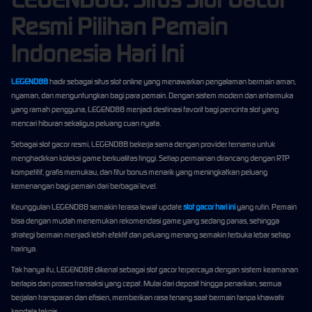
Resmi Pilihan Pemain
Indonesia Hari Ini
LEGEND88
hadir sebagai situs slot online yang menawarkan pengalaman bermain aman,
nyaman, dan menguntungkan bagi para pemain. Dengan sistem modern dan antarmuka
yang ramah pengguna, LEGEND88 menjadi destinasi favorit bagi pencinta slot yang
mencari hiburan sekaligus peluang cuan nyata.
Sebagai slot gacor resmi, LEGEND88 bekerja sama dengan provider ternama untuk
menghadirkan koleksi game berkualitas tinggi. Setiap permainan dirancang dengan RTP
kompetitif, grafis memukau, dan fitur bonus menarik yang meningkatkan peluang
kemenangan bagi pemain dari berbagai level.
Keunggulan LEGEND88 semakin terasa lewat update
slot gacor hari ini
yang rutin. Pemain
bisa dengan mudah menemukan rekomendasi game yang sedang panas, sehingga
strategi bermain menjadi lebih efektif dan peluang menang semakin terbuka lebar setiap
harinya.
Tak hanya itu, LEGEND88 dikenal sebagai slot gacor terpercaya dengan sistem keamanan
berlapis dan proses transaksi yang cepat. Mulai dari deposit hingga penarikan, semua
berjalan transparan dan efisien, memberikan rasa tenang saat bermain tanpa khawatir
kendala teknis.