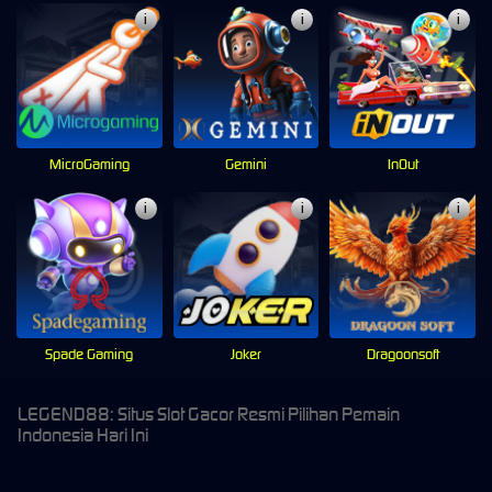
i
i
i
MicroGaming
Gemini
InOut
i
i
i
Spade Gaming
Joker
Dragoonsoft
LEGEND88: Situs Slot Gacor Resmi Pilihan Pemain
Indonesia Hari Ini