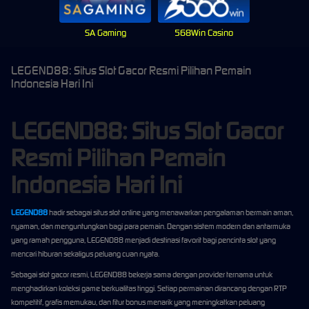
SA Gaming
568Win Casino
LEGEND88: Situs Slot Gacor Resmi Pilihan Pemain
Indonesia Hari Ini
LEGEND88: Situs Slot Gacor
Resmi Pilihan Pemain
Indonesia Hari Ini
LEGEND88
hadir sebagai situs slot online yang menawarkan pengalaman bermain aman,
nyaman, dan menguntungkan bagi para pemain. Dengan sistem modern dan antarmuka
yang ramah pengguna, LEGEND88 menjadi destinasi favorit bagi pencinta slot yang
mencari hiburan sekaligus peluang cuan nyata.
Sebagai slot gacor resmi, LEGEND88 bekerja sama dengan provider ternama untuk
menghadirkan koleksi game berkualitas tinggi. Setiap permainan dirancang dengan RTP
kompetitif, grafis memukau, dan fitur bonus menarik yang meningkatkan peluang