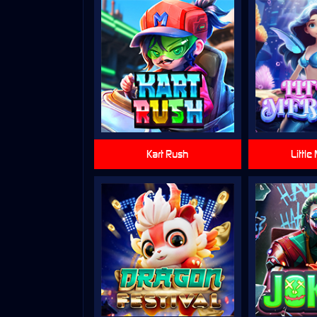
Kart Rush
Littl