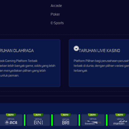
Arcade
Poker
E-Sports
RUHAN OLAHRAGA
TARUHAN LIVE KASINO
ook Gaming Platform Terbaik
Platform Pilihan bagi perusahaan-perusa
kan lebih banyak game, odds yang lebih
terbaik di dunia, dengan pilihan variasi g
 dan menyediakan pilihan yang lebih
terbanyak
untuk pemain.