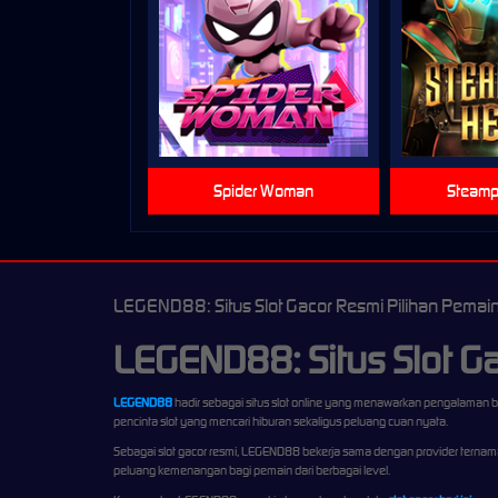
Spider Woman
Steamp
LEGEND88: Situs Slot Gacor Resmi Pilihan Pemain 
LEGEND88: Situs Slot Ga
LEGEND88
hadir sebagai situs slot online yang menawarkan pengalaman
pencinta slot yang mencari hiburan sekaligus peluang cuan nyata.
Sebagai slot gacor resmi, LEGEND88 bekerja sama dengan provider ternama
peluang kemenangan bagi pemain dari berbagai level.