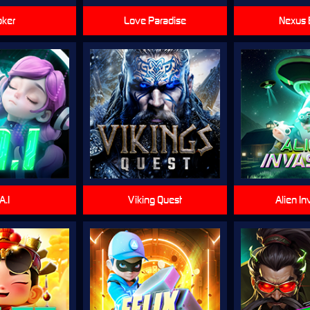
oker
Love Paradise
Nexus 
A.I
Viking Quest
Alien In