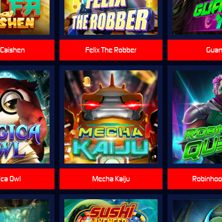
 Caishen
Felix The Robber
Guan
ca Owl
Mecha Kaiju
Robinhoo