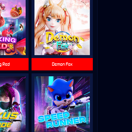
Sweet Bonanza 1000
g Red
Demon Fox