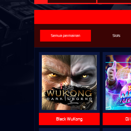
Semua permainan
Slots
Black WuKong
DJ