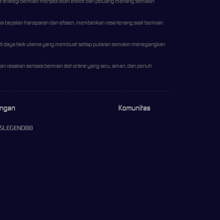
rategi bermain menjadi lebih efektif dan peluang menang semakin
ua berjalan transparan dan efisien, memberikan rasa tenang saat bermain
njadi daya tarik utama yang membuat setiap putaran semakin menegangkan
 rasakan sensasi bermain slot online yang seru, aman, dan penuh
ngan
Komunitas
SLEGEND88