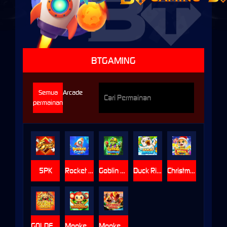
BTGAMING
Semua
Arcade
permainan
5PK
Rocket Crash
Goblin Treasure
Duck River
Christmas Mines
GOLDEN BASIN
Monkey Thunderbolt
Monkey King