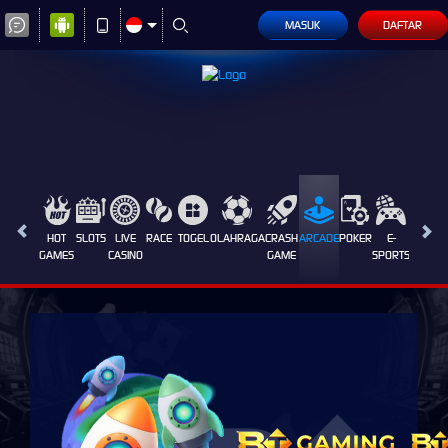
MASUK
DAFTAR
HOT
SLOTS
LIVE
RACE
TOGEL
OLAHRAGA
CRASH
ARCADE
POKER
E-
PROMO
GAMES
CASINO
GAME
SPORTS