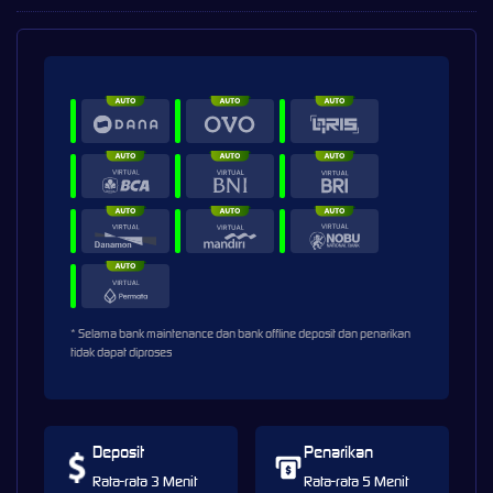
* Selama bank maintenance dan bank offline deposit dan penarikan
tidak dapat diproses
Deposit
Penarikan
Rata-rata 3 Menit
Rata-rata 5 Menit