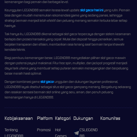
kemenangan bagi pemain dari berbagai level.
Keunggulan LEGEND88 semakin terasa lewat update
slot gacor hari ini
yang rutin. Pemain
bisa dengan mudah menemukan rekomendasi game yang sedang panas, sehingga
strategi bermain menjadi lebih efektif dan peluang menang semakin terbuka lebar setiap
harinya.
Tak hanya itu, LEGEND88 dikenal sebagai slot gacor terpercaya dengan sistem keamanan
berlapis dan proses transaksi yang cepat. Mulai dari deposit hingga penarikan, semua
berjalan transparan dan efisien, memberikan rasa tenang saat bermain tanpa khawatir
kendala teknis.
Bagi pemburu kemenangan besar, LEGEND88 menyediakan pilihan slot gacor maxwin
dengan potensi payout maksimal. Fitur free spin, multiplier, dan jackpot progresif menjadi
daya tarik utama yang membuat setiap putaran semakin menegangkan dan berpeluang
besar meraih hasil optimal.
Dengan kombinasi game
slot gacor
unggulan dan dukungan layanan profesional,
LEGEND88 layak disebut sebagai situs slot gacor gampang menang. Bergabung sekarang
dan rasakan sensasi bermain slot online yang seru, aman, dan penuh peluang
kemenangan hanya di LEGEND88.
Kebijaksanaan
Platform
Kategori
Dukungan
Komunitas
Tentang
Promosi
Hot
CSLEGEND
LEGEND88
Games
88